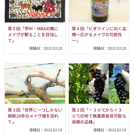
第５回「甲州・MBAの隣に
第４回「ビオワインに向く品
メイヴが載ることを目指し
種～広がるメイヴの可能性
て」
～」
投稿日：
2022.02.10
投稿日：
2022.02.10
第３回「世界に一つしかない
第２回「－３０℃から＋３
樹齢20年のメイヴ畑を訪れ
０℃の地で無農薬栽培可能な
て」
奇跡の品種」
投稿日：
2022.02.10
投稿日：
2022.02.10