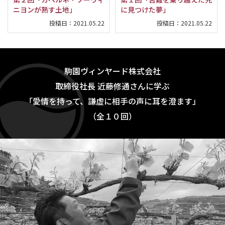
ニヨンが熟す土地」
に見つけた夢」
投稿日：
2021.05.22
投稿日：
2021.05.22
駒園ヴィンヤード株式会社
取締役社長 近藤修通さんに学ぶ
「愛情を持って、謙虚に相手の声に耳を澄ます」
（全１０回）