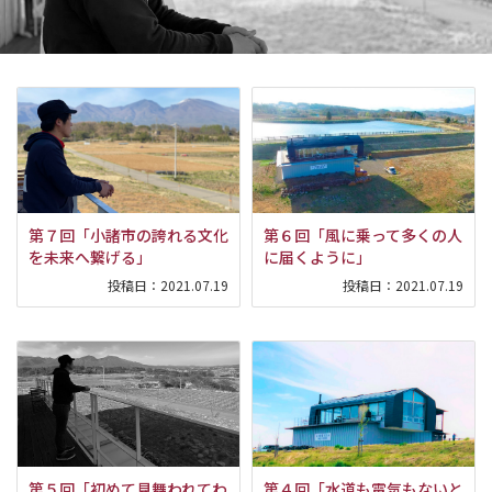
第７回「小諸市の誇れる文化
第６回「風に乗って多くの人
を未来へ繋げる」
に届くように」
投稿日：
2021.07.19
投稿日：
2021.07.19
第５回「初めて見舞われてわ
第４回「水道も電気もないと