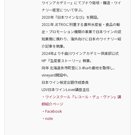
ワインアカデミー』にてブドウ栽培・醸造・ワイ
ナリー経営について学ぶ。
2020年『日本ワインなび』を開設。
2021年 JETROに附置する農林水産省・食品の輸
出・プロモーション機関の事業で日本ワインの認
知業務に携わり、海外向けに日本のワイナリー紹
介記事を執筆。
2024年より千曲川ワインアカデミー倶楽部公式
HP『生産者ストーリー』執筆。
同年 北海道余市町登に3.4haの農地を取得し、
vineyard開設中。
日本ワイン検定出題作成委員
LDV日本ワインLover講座主任
・
ワインスクール『レコール・デュ・ヴァン』講
師紹介ページ
・
Facebook
・
note