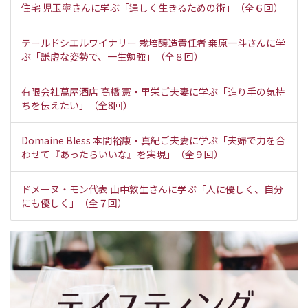
住宅 児玉寧さんに学ぶ「逞しく生きるための術」（全６回）
テールドシエルワイナリー 栽培醸造責任者 桒原一斗さんに学
ぶ「謙虚な姿勢で、一生勉強」（全８回）
有限会社萬屋酒店 高橋 憲・里栄ご夫妻に学ぶ「造り手の気持
ちを伝えたい」（全8回）
Domaine Bless 本間裕康・真紀ご夫妻に学ぶ「夫婦で力を合
わせて『あったらいいな』を実現」（全９回）
ドメーヌ・モン代表 山中敦生さんに学ぶ「人に優しく、自分
にも優しく」（全７回）