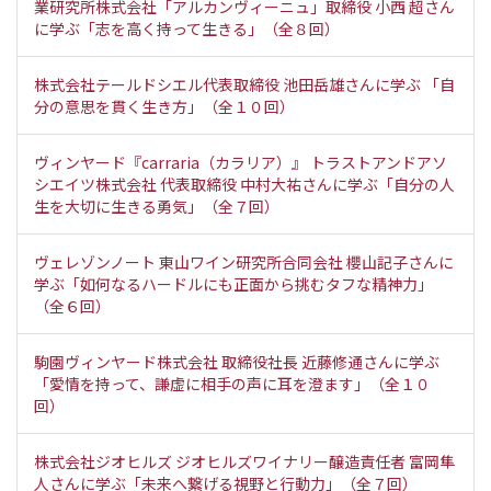
業研究所株式会社「アルカンヴィーニュ」取締役 小西 超さん
に学ぶ「志を高く持って生きる」（全８回）
株式会社テールドシエル代表取締役 池田岳雄さんに学ぶ 「自
分の意思を貫く生き方」（全１０回）
ヴィンヤード『carraria（カラリア）』 トラストアンドアソ
シエイツ株式会社 代表取締役 中村大祐さんに学ぶ「自分の人
生を大切に生きる勇気」（全７回）
ヴェレゾンノート 東山ワイン研究所合同会社 櫻山記子さんに
学ぶ「如何なるハードルにも正面から挑むタフな精神力」
（全６回）
駒園ヴィンヤード株式会社 取締役社長 近藤修通さんに学ぶ
「愛情を持って、謙虚に相手の声に耳を澄ます」（全１０
回）
株式会社ジオヒルズ ジオヒルズワイナリー醸造責任者 富岡隼
人さんに学ぶ「未来へ繋げる視野と行動力」（全７回）