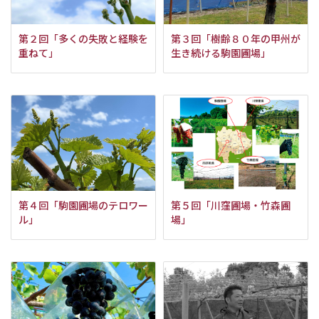
第２回「多くの失敗と経験を
第３回「樹齢８０年の甲州が
重ねて」
生き続ける駒園圃場」
第４回「駒園圃場のテロワー
第５回「川窪圃場・竹森圃
ル」
場」