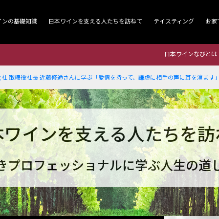
インの基礎知識
日本ワインを支える人たちを訪ねて
テイスティング
お家
日本ワインなびとは
社 取締役社長 近藤修通さんに学ぶ「愛情を持って、謙虚に相手の声に耳を澄ます
本ワインを支える人たちを訪
きプロフェッショナルに学ぶ人生の道