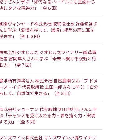
記子さんに学ぶ「如何なるハードルにも正面から
挑むタフな精神力」（全６回）
駒園ヴィンヤード株式会社 取締役社長 近藤修通さ
んに学ぶ「愛情を持って、謙虚に相手の声に耳を
澄ます」（全１０回）
株式会社ジオヒルズ ジオヒルズワイナリー醸造責
任者 富岡隼人さんに学ぶ「未来へ繋げる視野と行
動力」（全７回）
農地所有適格法人 株式会社 自然農園グループ ドメ
ーヌ・イチ 代表取締役 上田一郎さんに学ぶ 「自分
らしく、自然体で生きる」（全８回）
株式会社ショーナン 代表取締役 田中利忠さんに学
ぶ「チャンスを受け入れる力・夢を描く力・実現
する力」（全５回）
マンズワイン株式会社 マンズワイン小諸ワイナリ