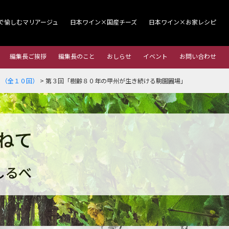
で愉しむマリアージュ
日本ワイン×国産チーズ
日本ワイン×お家レシピ
編集長ご挨拶
編集長のこと
おしらせ
イベント
お問い合わせ
」（全１０回）
>
第３回「樹齢８０年の甲州が生き続ける駒園圃場」
ねて
しるべ