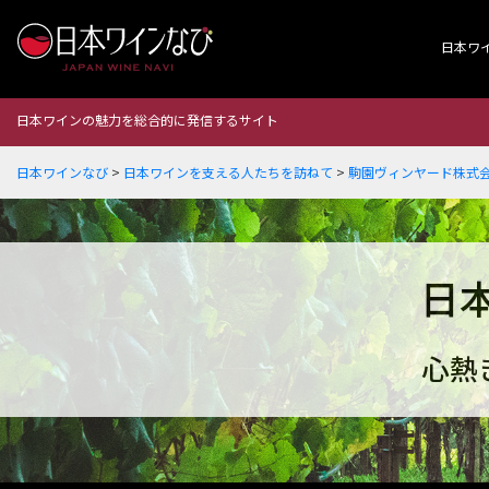
日本ワ
日本ワインの魅力を総合的に発信するサイト
日本ワインなび
>
日本ワインを支える人たちを訪ねて
>
駒園ヴィンヤード株式会
日
心熱