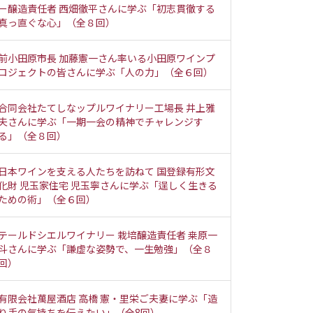
ー醸造責任者 西畑徹平さんに学ぶ「初志貫徹する
真っ直ぐな心」（全８回）
前小田原市長 加藤憲一さん率いる小田原ワインプ
ロジェクトの皆さんに学ぶ「人の力」（全６回）
合同会社たてしなップルワイナリー工場長 井上雅
夫さんに学ぶ「一期一会の精神でチャレンジす
る」（全８回）
日本ワインを支える人たちを訪ねて 国登録有形文
化財 児玉家住宅 児玉寧さんに学ぶ「逞しく生きる
ための術」（全６回）
テールドシエルワイナリー 栽培醸造責任者 桒原一
斗さんに学ぶ「謙虚な姿勢で、一生勉強」（全８
回）
有限会社萬屋酒店 高橋 憲・里栄ご夫妻に学ぶ「造
り手の気持ちを伝えたい」（全8回）