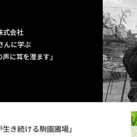
株式会社
さんに学ぶ
の声に耳を澄ます」
）
が生き続ける駒園圃場」