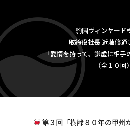
駒園ヴィンヤード
取締役社長 近藤修通
「愛情を持って、
謙虚に相手
（全１０回
第３回「樹齢８０年の甲州