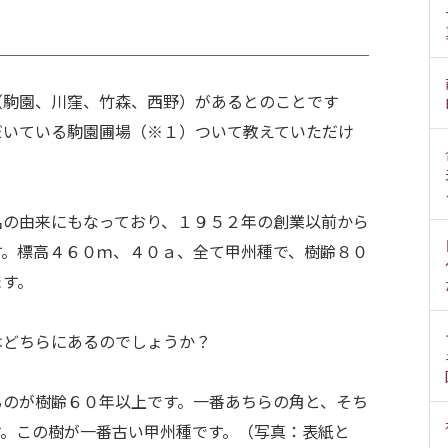
（駒園、川窪、竹森、西野）があるとのことです
だいている駒園圃場（※１）ついて教えていただけ
名の由来にもなっており、１９５２年の創業以前から
す。標高４６０ｍ、４０ａ、全て甲州種で、樹齢８０
ます。
はどちらにあるのでしょうか？
るのが樹齢６０年以上です。一番あちらの角と、そち
す。この樹が一番古い甲州種です。（写真：表紙と