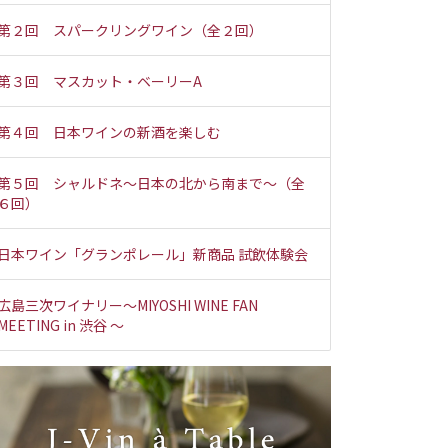
第２回 スパークリングワイン（全２回）
第３回 マスカット・ベーリーA
第４回 日本ワインの新酒を楽しむ
第５回 シャルドネ～日本の北から南まで～（全
６回）
日本ワイン「グランポレール」新商品 試飲体験会
広島三次ワイナリー～MIYOSHI WINE FAN
MEETING in 渋谷 ～