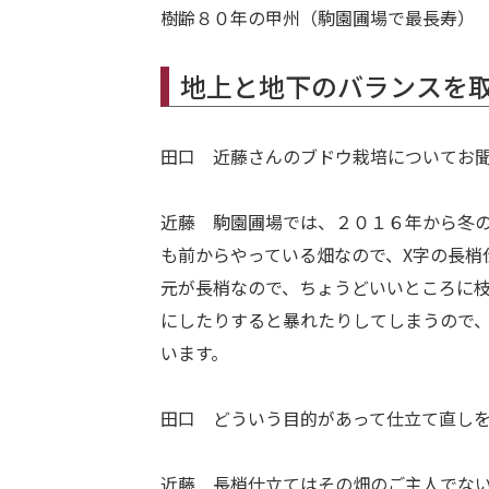
樹齢８０年の甲州（駒園圃場で最長寿）
地上と地下のバランスを
田口 近藤さんのブドウ栽培についてお
近藤 駒園圃場では、２０１６年から冬
も前からやっている畑なので、X字の長梢
元が長梢なので、ちょうどいいところに
にしたりすると暴れたりしてしまうので
います。
田口 どういう目的があって仕立て直し
近藤 長梢仕立てはその畑のご主人でな