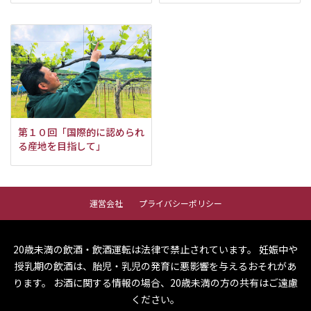
第１０回「国際的に認められ
る産地を目指して」
運営会社
プライバシーポリシー
20歳未満の飲酒・飲酒運転は法律で禁止されています。
妊娠中や
授乳期の飲酒は、胎児・乳児の発育に悪影響を与えるおそれがあ
ります。
お酒に関する情報の場合、20歳未満の方の共有はご遠慮
ください。