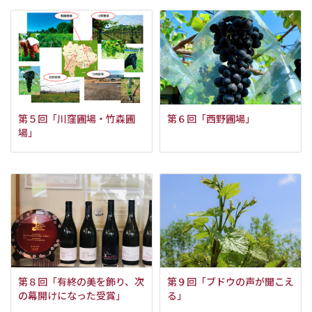
第５回「川窪圃場・竹森圃
第６回「西野圃場」
場」
第８回「有終の美を飾り、次
第９回「ブドウの声が聞こえ
の幕開けになった受賞」
る」