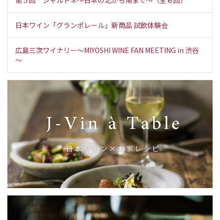
第５回 シャルドネ～日本の北から南まで～（全６回）
日本ワイン「グランポレール」新商品 試飲体験会
広島三次ワイナリー～MIYOSHI WINE FAN MEETING in 渋谷
～