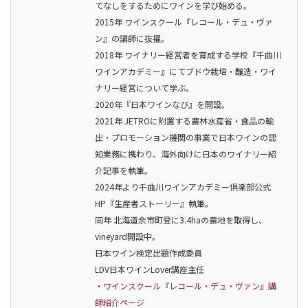
てなしをするためにワインを学び始める。
2015年 ワインスクール『レコール・デュ・ヴァ
ン』の講師に抜擢。
2018年 ワイナリー経営者を育成する学校『千曲川
ワインアカデミー』にてブドウ栽培・醸造・ワイ
ナリー経営について学ぶ。
2020年『日本ワインなび』を開設。
2021年 JETROに附置する農林水産省・食品の輸
出・プロモーション機関の事業で日本ワインの認
知業務に携わり、海外向けに日本のワイナリー紹
介記事を執筆。
2024年より千曲川ワインアカデミー倶楽部公式
HP『生産者ストーリー』執筆。
同年 北海道余市町登に3.4haの農地を取得し、
vineyard開設中。
日本ワイン検定出題作成委員
LDV日本ワインLover講座主任
・
ワインスクール『レコール・デュ・ヴァン』講
師紹介ページ