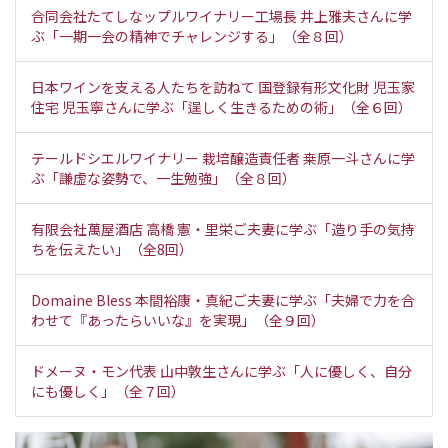
合同会社たてしなップルワイナリー工場長 井上雅夫さんに学
ぶ「一期一会の精神でチャレンジする」（全８回）
日本ワインを支える人たちを訪ねて 国登録有形文化財 児玉家
住宅 児玉寧さんに学ぶ「逞しく生きるための術」（全６回）
テールドシエルワイナリー 栽培醸造責任者 桒原一斗さんに学
ぶ「謙虚な姿勢で、一生勉強」（全８回）
有限会社萬屋酒店 高橋 憲・里栄ご夫妻に学ぶ「造り手の気持
ちを伝えたい」（全8回）
Domaine Bless 本間裕康・真紀ご夫妻に学ぶ「夫婦で力を合
わせて『あったらいいな』を実現」（全９回）
ドメーヌ・モン代表 山中敦生さんに学ぶ「人に優しく、自分
にも優しく」（全７回）