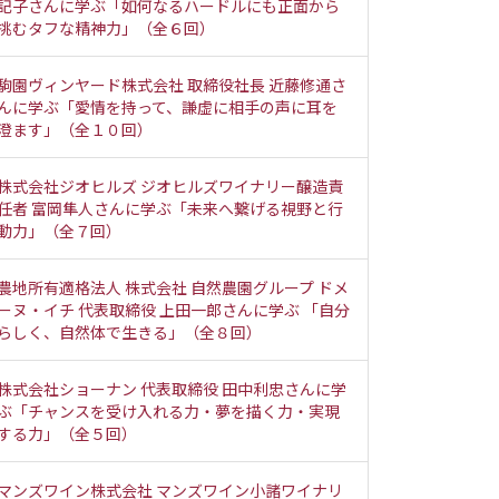
記子さんに学ぶ「如何なるハードルにも正面から
挑むタフな精神力」（全６回）
駒園ヴィンヤード株式会社 取締役社長 近藤修通さ
んに学ぶ「愛情を持って、謙虚に相手の声に耳を
澄ます」（全１０回）
株式会社ジオヒルズ ジオヒルズワイナリー醸造責
任者 富岡隼人さんに学ぶ「未来へ繋げる視野と行
動力」（全７回）
農地所有適格法人 株式会社 自然農園グループ ドメ
ーヌ・イチ 代表取締役 上田一郎さんに学ぶ 「自分
らしく、自然体で生きる」（全８回）
株式会社ショーナン 代表取締役 田中利忠さんに学
ぶ「チャンスを受け入れる力・夢を描く力・実現
する力」（全５回）
マンズワイン株式会社 マンズワイン小諸ワイナリ