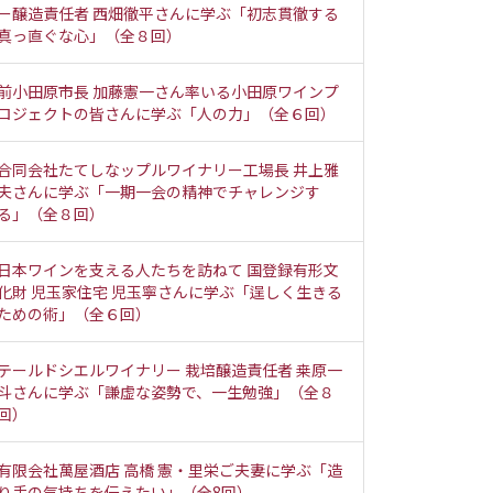
ー醸造責任者 西畑徹平さんに学ぶ「初志貫徹する
真っ直ぐな心」（全８回）
前小田原市長 加藤憲一さん率いる小田原ワインプ
ロジェクトの皆さんに学ぶ「人の力」（全６回）
合同会社たてしなップルワイナリー工場長 井上雅
夫さんに学ぶ「一期一会の精神でチャレンジす
る」（全８回）
日本ワインを支える人たちを訪ねて 国登録有形文
化財 児玉家住宅 児玉寧さんに学ぶ「逞しく生きる
ための術」（全６回）
テールドシエルワイナリー 栽培醸造責任者 桒原一
斗さんに学ぶ「謙虚な姿勢で、一生勉強」（全８
回）
有限会社萬屋酒店 高橋 憲・里栄ご夫妻に学ぶ「造
り手の気持ちを伝えたい」（全8回）