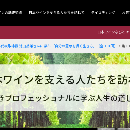
インの基礎知識
日本ワインを支える人たちを訪ねて
テイスティング
お家
日本ワインなびとは
代表取締役 池田岳雄さんに学ぶ 「自分の意思を貫く生き方」（全１０回）
>
第１
本ワインを支える人たちを訪
きプロフェッショナルに学ぶ人生の道