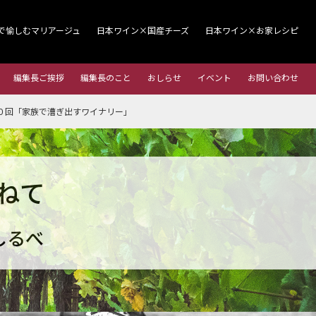
で愉しむマリアージュ
日本ワイン×国産チーズ
日本ワイン×お家レシピ
編集長ご挨拶
編集長のこと
おしらせ
イベント
お問い合わせ
０回「家族で漕ぎ出すワイナリー」
ねて
しるべ