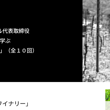
ル代表取締役
学ぶ
」（全１０回）
ワイナリー」