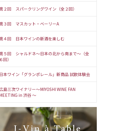
第２回 スパークリングワイン（全２回）
第３回 マスカット・ベーリーA
第４回 日本ワインの新酒を楽しむ
第５回 シャルドネ～日本の北から南まで～（全
６回）
日本ワイン「グランポレール」新商品 試飲体験会
広島三次ワイナリー～MIYOSHI WINE FAN
MEETING in 渋谷 ～