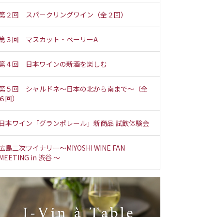
第２回 スパークリングワイン（全２回）
第３回 マスカット・ベーリーA
第４回 日本ワインの新酒を楽しむ
第５回 シャルドネ～日本の北から南まで～（全
６回）
日本ワイン「グランポレール」新商品 試飲体験会
広島三次ワイナリー～MIYOSHI WINE FAN
MEETING in 渋谷 ～