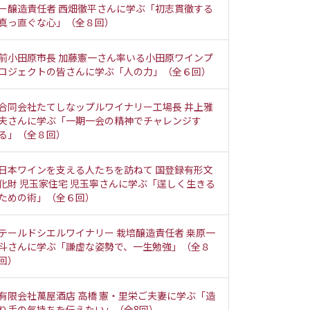
ー醸造責任者 西畑徹平さんに学ぶ「初志貫徹する
真っ直ぐな心」（全８回）
前小田原市長 加藤憲一さん率いる小田原ワインプ
ロジェクトの皆さんに学ぶ「人の力」（全６回）
合同会社たてしなップルワイナリー工場長 井上雅
夫さんに学ぶ「一期一会の精神でチャレンジす
る」（全８回）
日本ワインを支える人たちを訪ねて 国登録有形文
化財 児玉家住宅 児玉寧さんに学ぶ「逞しく生きる
ための術」（全６回）
テールドシエルワイナリー 栽培醸造責任者 桒原一
斗さんに学ぶ「謙虚な姿勢で、一生勉強」（全８
回）
有限会社萬屋酒店 高橋 憲・里栄ご夫妻に学ぶ「造
り手の気持ちを伝えたい」（全8回）