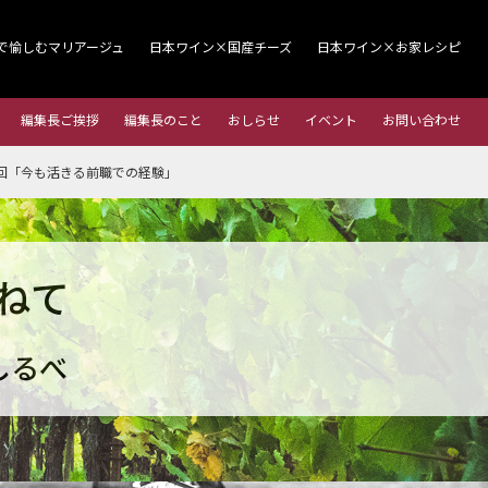
で愉しむマリアージュ
日本ワイン×国産チーズ
日本ワイン×お家レシピ
編集長ご挨拶
編集長のこと
おしらせ
イベント
お問い合わせ
回「今も活きる前職での経験」
ねて
しるべ