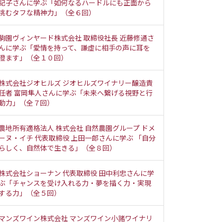
記子さんに学ぶ「如何なるハードルにも正面から
挑むタフな精神力」（全６回）
駒園ヴィンヤード株式会社 取締役社長 近藤修通さ
んに学ぶ「愛情を持って、謙虚に相手の声に耳を
澄ます」（全１０回）
株式会社ジオヒルズ ジオヒルズワイナリー醸造責
任者 富岡隼人さんに学ぶ「未来へ繋げる視野と行
動力」（全７回）
農地所有適格法人 株式会社 自然農園グループ ドメ
ーヌ・イチ 代表取締役 上田一郎さんに学ぶ 「自分
らしく、自然体で生きる」（全８回）
株式会社ショーナン 代表取締役 田中利忠さんに学
ぶ「チャンスを受け入れる力・夢を描く力・実現
する力」（全５回）
マンズワイン株式会社 マンズワイン小諸ワイナリ