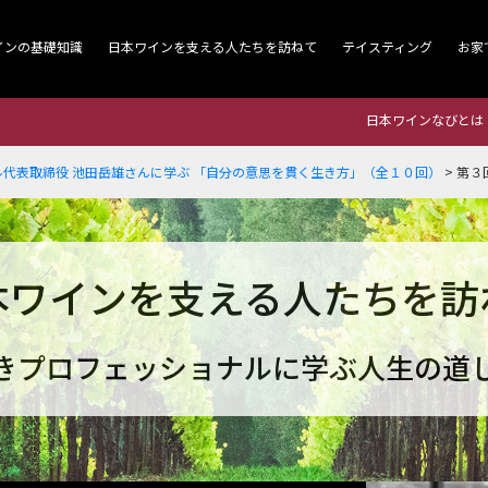
インの基礎知識
日本ワインを支える人たちを訪ねて
テイスティング
お家
日本ワインなびとは
代表取締役 池田岳雄さんに学ぶ 「自分の意思を貫く生き方」（全１０回）
>
第３
本ワインを支える人たちを訪
きプロフェッショナルに学ぶ人生の道