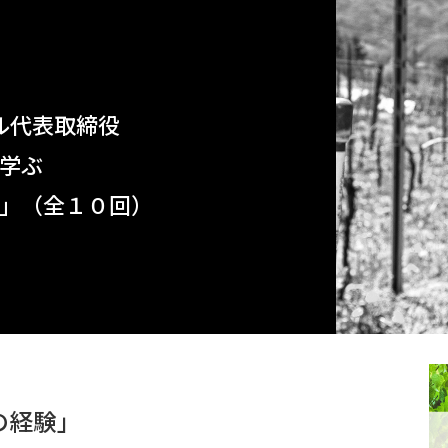
ル代表取締役
学ぶ
」（全１０回）
の経験」