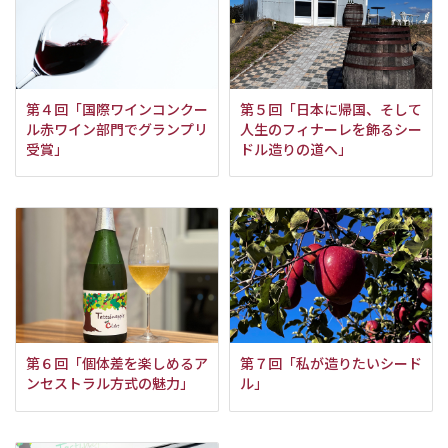
第４回「国際ワインコンクー
第５回「日本に帰国、そして
ル赤ワイン部門でグランプリ
人生のフィナーレを飾るシー
受賞」
ドル造りの道へ」
第６回「個体差を楽しめるア
第７回「私が造りたいシード
ンセストラル方式の魅力」
ル」