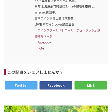
HP『生産者ストーリー』執筆。
同年 北海道余市町登に3.4haの農地を取得し、
vineyard開設中。
日本ワイン検定出題作成委員
LDV日本ワインLover講座主任
・
ワインスクール『レコール・デュ・ヴァン』講
師紹介ページ
・
Facebook
・
note
この記事をシェアしませんか？
Twitter
Facebook
LINE