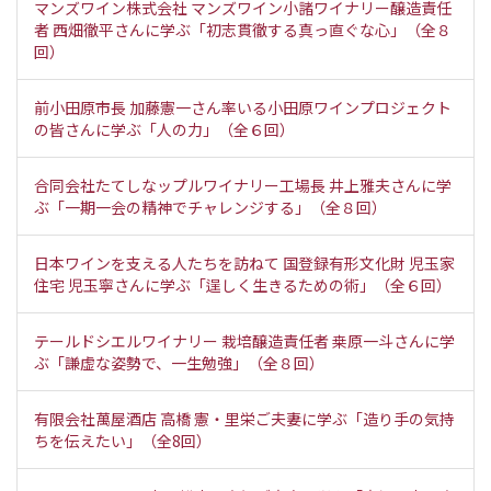
マンズワイン株式会社 マンズワイン小諸ワイナリー醸造責任
者 西畑徹平さんに学ぶ「初志貫徹する真っ直ぐな心」（全８
回）
前小田原市長 加藤憲一さん率いる小田原ワインプロジェクト
の皆さんに学ぶ「人の力」（全６回）
合同会社たてしなップルワイナリー工場長 井上雅夫さんに学
ぶ「一期一会の精神でチャレンジする」（全８回）
日本ワインを支える人たちを訪ねて 国登録有形文化財 児玉家
住宅 児玉寧さんに学ぶ「逞しく生きるための術」（全６回）
テールドシエルワイナリー 栽培醸造責任者 桒原一斗さんに学
ぶ「謙虚な姿勢で、一生勉強」（全８回）
有限会社萬屋酒店 高橋 憲・里栄ご夫妻に学ぶ「造り手の気持
ちを伝えたい」（全8回）