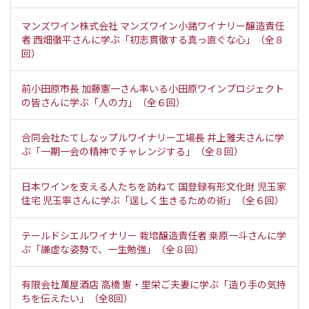
マンズワイン株式会社 マンズワイン小諸ワイナリー醸造責任
者 西畑徹平さんに学ぶ「初志貫徹する真っ直ぐな心」（全８
回）
前小田原市長 加藤憲一さん率いる小田原ワインプロジェクト
の皆さんに学ぶ「人の力」（全６回）
合同会社たてしなップルワイナリー工場長 井上雅夫さんに学
ぶ「一期一会の精神でチャレンジする」（全８回）
日本ワインを支える人たちを訪ねて 国登録有形文化財 児玉家
住宅 児玉寧さんに学ぶ「逞しく生きるための術」（全６回）
テールドシエルワイナリー 栽培醸造責任者 桒原一斗さんに学
ぶ「謙虚な姿勢で、一生勉強」（全８回）
有限会社萬屋酒店 高橋 憲・里栄ご夫妻に学ぶ「造り手の気持
ちを伝えたい」（全8回）