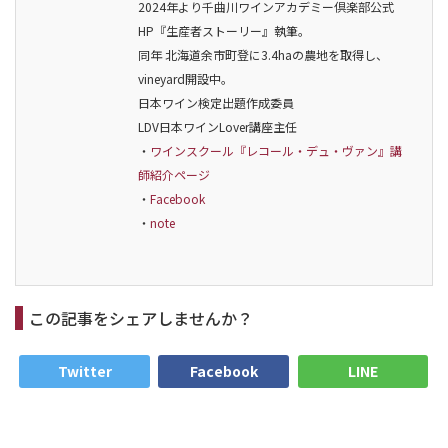
2024年より千曲川ワインアカデミー倶楽部公式
HP『生産者ストーリー』執筆。
同年 北海道余市町登に3.4haの農地を取得し、
vineyard開設中。
日本ワイン検定出題作成委員
LDV日本ワインLover講座主任
・
ワインスクール『レコール・デュ・ヴァン』講
師紹介ページ
・
Facebook
・
note
この記事をシェアしませんか？
Twitter
Facebook
LINE