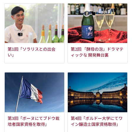
第1回「ソラリスとの出会
第2回 「酵母の泡」ドラマテ
い」
ィックな 開発舞台裏
第3回「ボーヌにてブドウ栽
第4回「ボルドー大学にてワ
培者国家資格を取得」
イン醸造士国家資格取得」