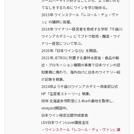
ホームパーティが好きなことから、より良いおも
てなしをするためにワインを学び始める。
2015年 ワインスクール『レコール・デュ・ヴァ
ン』の講師に抜擢。
2018年 ワイナリー経営者を育成する学校『千曲川
ワインアカデミー』にてブドウ栽培・醸造・ワイ
ナリー経営について学ぶ。
2020年『日本ワインなび』を開設。
2021年 JETROに附置する農林水産省・食品の輸
出・プロモーション機関の事業で日本ワインの認
知業務に携わり、海外向けに日本のワイナリー紹
介記事を執筆。
2024年より千曲川ワインアカデミー倶楽部公式
HP『生産者ストーリー』執筆。
同年 北海道余市町登に3.4haの農地を取得し、
vineyard開設中。
日本ワイン検定出題作成委員
LDV日本ワインLover講座主任
・
ワインスクール『レコール・デュ・ヴァン』講