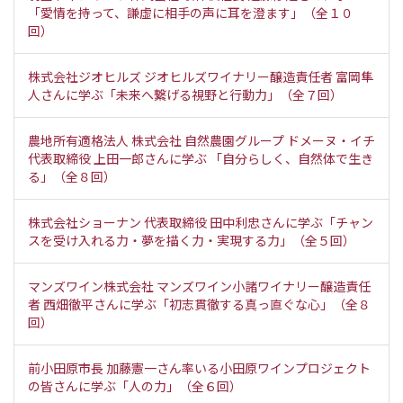
「愛情を持って、謙虚に相手の声に耳を澄ます」（全１０
回）
株式会社ジオヒルズ ジオヒルズワイナリー醸造責任者 富岡隼
人さんに学ぶ「未来へ繋げる視野と行動力」（全７回）
農地所有適格法人 株式会社 自然農園グループ ドメーヌ・イチ
代表取締役 上田一郎さんに学ぶ 「自分らしく、自然体で生き
る」（全８回）
株式会社ショーナン 代表取締役 田中利忠さんに学ぶ「チャン
スを受け入れる力・夢を描く力・実現する力」（全５回）
マンズワイン株式会社 マンズワイン小諸ワイナリー醸造責任
者 西畑徹平さんに学ぶ「初志貫徹する真っ直ぐな心」（全８
回）
前小田原市長 加藤憲一さん率いる小田原ワインプロジェクト
の皆さんに学ぶ「人の力」（全６回）