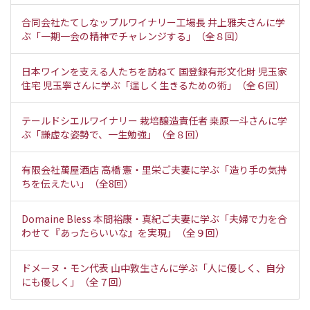
合同会社たてしなップルワイナリー工場長 井上雅夫さんに学
ぶ「一期一会の精神でチャレンジする」（全８回）
日本ワインを支える人たちを訪ねて 国登録有形文化財 児玉家
住宅 児玉寧さんに学ぶ「逞しく生きるための術」（全６回）
テールドシエルワイナリー 栽培醸造責任者 桒原一斗さんに学
ぶ「謙虚な姿勢で、一生勉強」（全８回）
有限会社萬屋酒店 高橋 憲・里栄ご夫妻に学ぶ「造り手の気持
ちを伝えたい」（全8回）
Domaine Bless 本間裕康・真紀ご夫妻に学ぶ「夫婦で力を合
わせて『あったらいいな』を実現」（全９回）
ドメーヌ・モン代表 山中敦生さんに学ぶ「人に優しく、自分
にも優しく」（全７回）