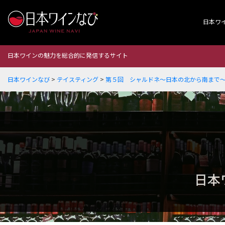
日本ワ
日本ワインの魅力を総合的に発信するサイト
日本ワインなび
>
テイスティング
>
第５回 シャルドネ～日本の北から南まで
日本