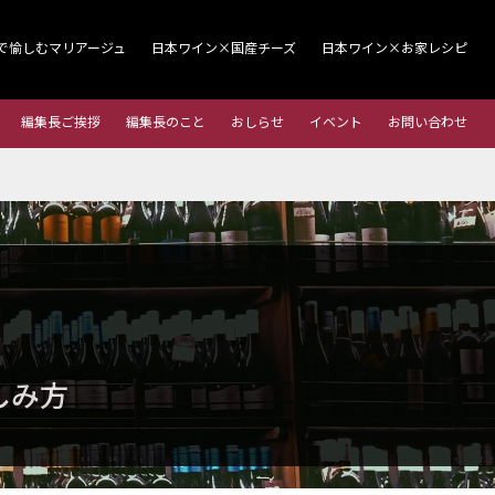
で愉しむマリアージュ
日本ワイン×国産チーズ
日本ワイン×お家レシピ
編集長ご挨拶
編集長のこと
おしらせ
イベント
お問い合わせ
しみ方