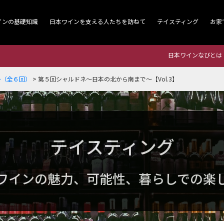
インの基礎知識
日本ワインを支える人たちを訪ねて
テイスティング
お家
日本ワインなびとは
～（全６回）
>
第５回シャルドネ～日本の北から南まで～【Vol.3】
テイスティング
ワインの魅力、可能性、暮らしでの楽