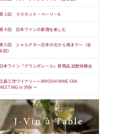
第３回 マスカット・ベーリーA
第４回 日本ワインの新酒を楽しむ
第５回 シャルドネ～日本の北から南まで～（全
６回）
日本ワイン「グランポレール」新商品 試飲体験会
広島三次ワイナリー～MIYOSHI WINE FAN
MEETING in 渋谷 ～