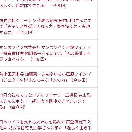
らしく、自然体で生きる」（全８回）
株式会社ショーナン 代表取締役 田中利忠さんに学
ぶ「チャンスを受け入れる力・夢を描く力・実現
する力」（全５回）
マンズワイン株式会社 マンズワイン小諸ワイナリ
ー醸造責任者 西畑徹平さんに学ぶ「初志貫徹する
真っ直ぐな心」（全８回）
前小田原市長 加藤憲一さん率いる小田原ワインプ
ロジェクトの皆さんに学ぶ「人の力」（全６回）
合同会社たてしなップルワイナリー工場長 井上雅
夫さんに学ぶ「一期一会の精神でチャレンジす
る」（全８回）
日本ワインを支える人たちを訪ねて 国登録有形文
化財 児玉家住宅 児玉寧さんに学ぶ「逞しく生きる