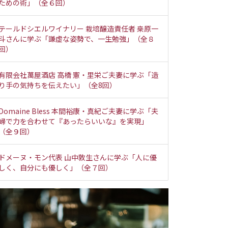
ための術」（全６回）
テールドシエルワイナリー 栽培醸造責任者 桒原一
斗さんに学ぶ「謙虚な姿勢で、一生勉強」（全８
回）
有限会社萬屋酒店 高橋 憲・里栄ご夫妻に学ぶ「造
り手の気持ちを伝えたい」（全8回）
Domaine Bless 本間裕康・真紀ご夫妻に学ぶ「夫
婦で力を合わせて『あったらいいな』を実現」
（全９回）
ドメーヌ・モン代表 山中敦生さんに学ぶ「人に優
しく、自分にも優しく」（全７回）