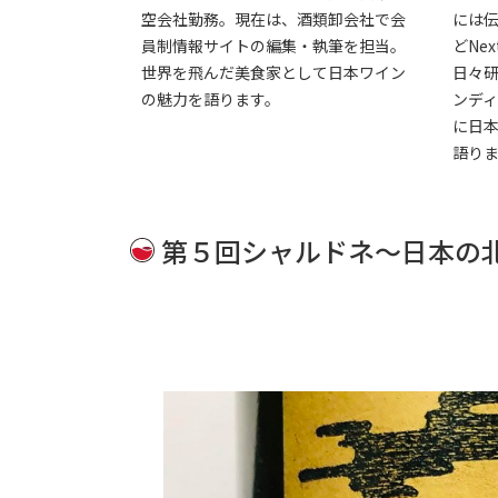
空会社勤務。現在は、酒類卸会社で会
には
員制情報サイトの編集・執筆を担当。
どNex
世界を飛んだ美食家として日本ワイン
日々
の魅力を語ります。
ンデ
に日
語り
第５回シャルドネ～日本の北か