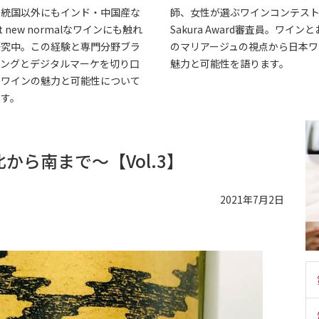
伝統国以外にもインド・中国産な
師、女性が選ぶワインコンテス
t new normalなワインにも触れ
Sakura Award審査員。ワイン
研究中。この経験と専門分野ブラ
のマリアージュの視点から日本ワ
ィングとデジタルマーケを切り口
魅力と可能性を語ります。
本ワインの魅力と可能性について
ます。
ら南まで～【Vol.3】
2021年7月2日