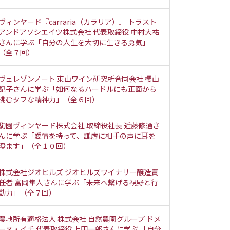
ヴィンヤード『carraria（カラリア）』 トラスト
アンドアソシエイツ株式会社 代表取締役 中村大祐
さんに学ぶ「自分の人生を大切に生きる勇気」
（全７回）
ヴェレゾンノート 東山ワイン研究所合同会社 櫻山
記子さんに学ぶ「如何なるハードルにも正面から
挑むタフな精神力」（全６回）
駒園ヴィンヤード株式会社 取締役社長 近藤修通さ
んに学ぶ「愛情を持って、謙虚に相手の声に耳を
澄ます」（全１０回）
株式会社ジオヒルズ ジオヒルズワイナリー醸造責
任者 富岡隼人さんに学ぶ「未来へ繋げる視野と行
動力」（全７回）
農地所有適格法人 株式会社 自然農園グループ ドメ
ーヌ・イチ 代表取締役 上田一郎さんに学ぶ 「自分