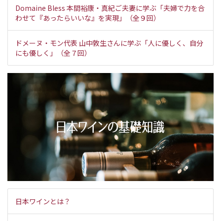
Domaine Bless 本間裕康・真紀ご夫妻に学ぶ「夫婦で力を合
わせて『あったらいいな』を実現」（全９回）
ドメーヌ・モン代表 山中敦生さんに学ぶ「人に優しく、自分
にも優しく」（全７回）
日本ワインとは？