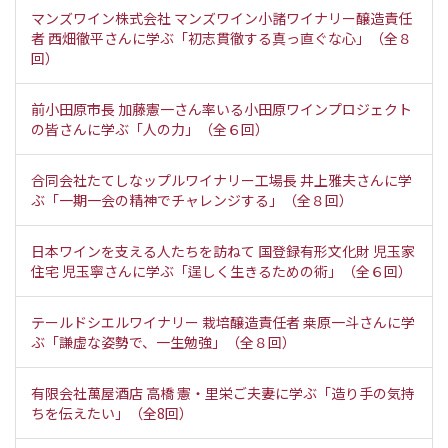
マンズワイン株式会社 マンズワイン小諸ワイナリー醸造責任
者 西畑徹平さんに学ぶ「初志貫徹する真っ直ぐな心」（全８
回）
前小田原市長 加藤憲一さん率いる小田原ワインプロジェクト
の皆さんに学ぶ「人の力」（全６回）
合同会社たてしなップルワイナリー工場長 井上雅夫さんに学
ぶ「一期一会の精神でチャレンジする」（全８回）
日本ワインを支える人たちを訪ねて 国登録有形文化財 児玉家
住宅 児玉寧さんに学ぶ「逞しく生きるための術」（全６回）
テールドシエルワイナリー 栽培醸造責任者 桒原一斗さんに学
ぶ「謙虚な姿勢で、一生勉強」（全８回）
有限会社萬屋酒店 高橋 憲・里栄ご夫妻に学ぶ「造り手の気持
ちを伝えたい」（全8回）