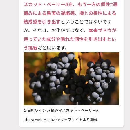
スカット・ベーリーAを、もう一方の個性=遅
摘みによる果実の凝縮感、樽との相性による
熟成感を引き出す
ということではないです
か。それは、お化粧ではなく、
本来ブドウが
持っていた成分や隠れた個性を引き出すとい
う挑戦
だと思います。
朝日町ワイン 遅摘みマスカット・ベーリーA
Libera web Magazineウェブサイトより転載