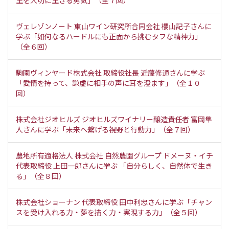
生を大切に生きる勇気」（全７回）
ヴェレゾンノート 東山ワイン研究所合同会社 櫻山記子さんに
学ぶ「如何なるハードルにも正面から挑むタフな精神力」
（全６回）
駒園ヴィンヤード株式会社 取締役社長 近藤修通さんに学ぶ
「愛情を持って、謙虚に相手の声に耳を澄ます」（全１０
回）
株式会社ジオヒルズ ジオヒルズワイナリー醸造責任者 富岡隼
人さんに学ぶ「未来へ繋げる視野と行動力」（全７回）
農地所有適格法人 株式会社 自然農園グループ ドメーヌ・イチ
代表取締役 上田一郎さんに学ぶ 「自分らしく、自然体で生き
る」（全８回）
株式会社ショーナン 代表取締役 田中利忠さんに学ぶ「チャン
スを受け入れる力・夢を描く力・実現する力」（全５回）