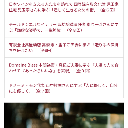
日本ワインを支える人たちを訪ねて 国登録有形文化財 児玉家
住宅 児玉寧さんに学ぶ「逞しく生きるための術」（全６回）
テールドシエルワイナリー 栽培醸造責任者 桒原一斗さんに学
ぶ「謙虚な姿勢で、一生勉強」（全８回）
有限会社萬屋酒店 高橋 憲・里栄ご夫妻に学ぶ「造り手の気持
ちを伝えたい」（全8回）
Domaine Bless 本間裕康・真紀ご夫妻に学ぶ「夫婦で力を合
わせて『あったらいいな』を実現」（全９回）
ドメーヌ・モン代表 山中敦生さんに学ぶ「人に優しく、自分
にも優しく」（全７回）