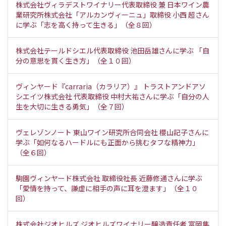
株式会社ヴィラデストワイナリー代表取締役 兼 日本ワイン農
業研究所株式会社「アルカンヴィーニュ」取締役 小西 超さん
に学ぶ「志を高く持って生きる」（全８回）
株式会社テールドシエル代表取締役 池田岳雄さんに学ぶ 「自
分の意思を貫く生き方」（全１０回）
ヴィンヤード『carraria（カラリア）』 トラストアンドアソ
シエイツ株式会社 代表取締役 中村大祐さんに学ぶ「自分の人
生を大切に生きる勇気」（全７回）
ヴェレゾンノート 東山ワイン研究所合同会社 櫻山記子さんに
学ぶ「如何なるハードルにも正面から挑むタフな精神力」
（全６回）
駒園ヴィンヤード株式会社 取締役社長 近藤修通さんに学ぶ
「愛情を持って、謙虚に相手の声に耳を澄ます」（全１０
回）
株式会社ジオヒルズ ジオヒルズワイナリー醸造責任者 富岡隼