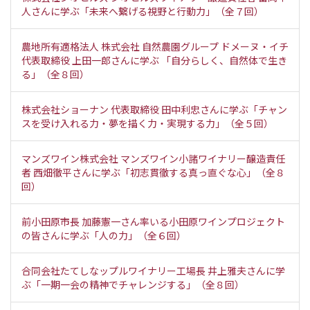
人さんに学ぶ「未来へ繋げる視野と行動力」（全７回）
農地所有適格法人 株式会社 自然農園グループ ドメーヌ・イチ
代表取締役 上田一郎さんに学ぶ 「自分らしく、自然体で生き
る」（全８回）
株式会社ショーナン 代表取締役 田中利忠さんに学ぶ「チャン
スを受け入れる力・夢を描く力・実現する力」（全５回）
マンズワイン株式会社 マンズワイン小諸ワイナリー醸造責任
者 西畑徹平さんに学ぶ「初志貫徹する真っ直ぐな心」（全８
回）
前小田原市長 加藤憲一さん率いる小田原ワインプロジェクト
の皆さんに学ぶ「人の力」（全６回）
合同会社たてしなップルワイナリー工場長 井上雅夫さんに学
ぶ「一期一会の精神でチャレンジする」（全８回）