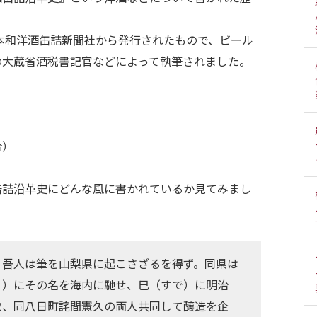
日本和洋酒缶詰新聞社から発行されたもので、ビール
の大蔵省酒税書記官などによって執筆されました。
合）
缶詰沿革史にどんな風に書かれているか見てみまし
、吾人は筆を山梨県に起こさざるを得ず。同県は
１）にその名を海内に馳せ、巳（すで）に明治
教、同八日町詫間憲久の両人共同して醸造を企