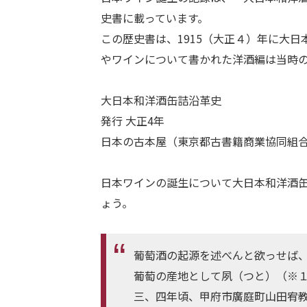
史書に載っています。
この歴史書は、1915（大正４）年に大
やワインについて書かれた洋酒編は当時
大日本和洋酒缶詰沿革史
発行 大正4年
日本の古本屋（東京都古書籍商業協同組
日本ワインの誕生について大日本和洋酒
ょう。
葡萄酒の起源を述べんと欲っせば
葡萄の産地として夙（つと）（※
三、四年頃、甲府市廣庭町山田宥