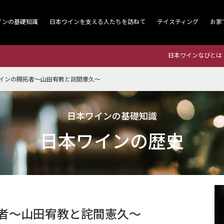
インの基礎知識
日本ワインを支える人たちを訪ねて
テイスティング
お家
日本ワインなびとは
本ワインの開拓者～山田宥教と詫間憲久～
日本ワインの基礎知識
日本ワインの歴史
開拓者～山田宥教と詫間憲久～