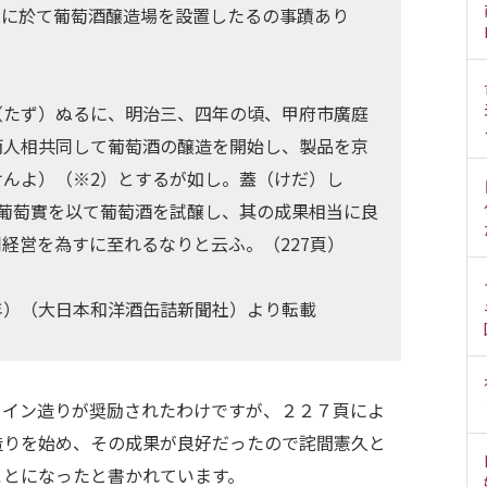
課に於て葡萄酒醸造場を設置したるの事蹟あり
（たず）ぬるに、明治三、四年の頃、甲府市廣庭
両人相共同して葡萄酒の醸造を開始し、製品を京
んよ）（※2）とするが如し。蓋（けだ）し
生葡萄實を以て葡萄酒を試醸し、其の成果相当に良
経営を為すに至れるなりと云ふ。（227頁）
年）（大日本和洋酒缶詰新聞社）より転載
ワイン造りが奨励されたわけですが、２２７頁によ
造りを始め、その成果が良好だったので詫間憲久と
ことになったと書かれています。