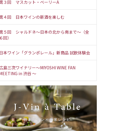
第３回 マスカット・ベーリーA
第４回 日本ワインの新酒を楽しむ
第５回 シャルドネ～日本の北から南まで～（全
６回）
日本ワイン「グランポレール」新商品 試飲体験会
広島三次ワイナリー～MIYOSHI WINE FAN
MEETING in 渋谷 ～