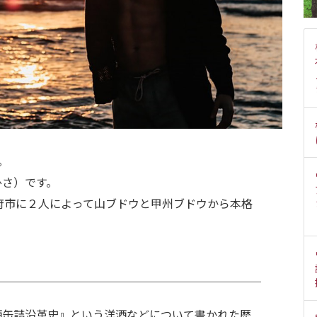
。
ひさ）です。
県甲府市に２人によって山ブドウと甲州ブドウから本格
酒缶詰沿革史』という洋酒などについて書かれた歴