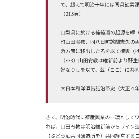
て、超えて明治十年には同県勧業
（215頁）
山梨県に於ける葡萄酒の起源を繹
町山田宥教、同八日町詫間憲久の
浜方面に移出したるを以て権輿（け
（※3）山田宥教は維新前より野
好なりしを以て、茲（ここ）に共同
大日本和洋酒缶詰沿革史（大正４
さて、明治時代に殖産興業の一環として
れば、山田宥教は明治維新前からワイン
（ぶどう酒共同醸造所を）共同経営する