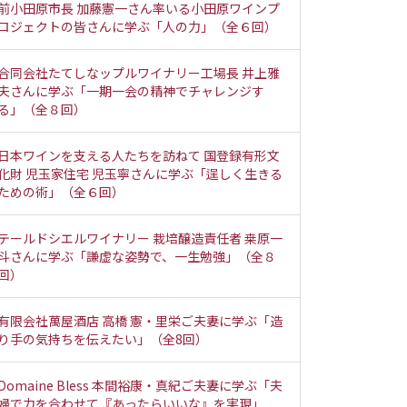
前小田原市長 加藤憲一さん率いる小田原ワインプ
ロジェクトの皆さんに学ぶ「人の力」（全６回）
合同会社たてしなップルワイナリー工場長 井上雅
夫さんに学ぶ「一期一会の精神でチャレンジす
る」（全８回）
日本ワインを支える人たちを訪ねて 国登録有形文
化財 児玉家住宅 児玉寧さんに学ぶ「逞しく生きる
ための術」（全６回）
テールドシエルワイナリー 栽培醸造責任者 桒原一
斗さんに学ぶ「謙虚な姿勢で、一生勉強」（全８
回）
有限会社萬屋酒店 高橋 憲・里栄ご夫妻に学ぶ「造
り手の気持ちを伝えたい」（全8回）
Domaine Bless 本間裕康・真紀ご夫妻に学ぶ「夫
婦で力を合わせて『あったらいいな』を実現」