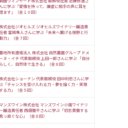
駒園ヴィンヤード株式会社 取締役社長 近藤修通さ
んに学ぶ「愛情を持って、謙虚に相手の声に耳を
澄ます」（全１０回）
株式会社ジオヒルズ ジオヒルズワイナリー醸造責
任者 富岡隼人さんに学ぶ「未来へ繋げる視野と行
動力」（全７回）
農地所有適格法人 株式会社 自然農園グループ ドメ
ーヌ・イチ 代表取締役 上田一郎さんに学ぶ 「自分
らしく、自然体で生きる」（全８回）
株式会社ショーナン 代表取締役 田中利忠さんに学
ぶ「チャンスを受け入れる力・夢を描く力・実現
する力」（全５回）
マンズワイン株式会社 マンズワイン小諸ワイナリ
ー醸造責任者 西畑徹平さんに学ぶ「初志貫徹する
真っ直ぐな心」（全８回）