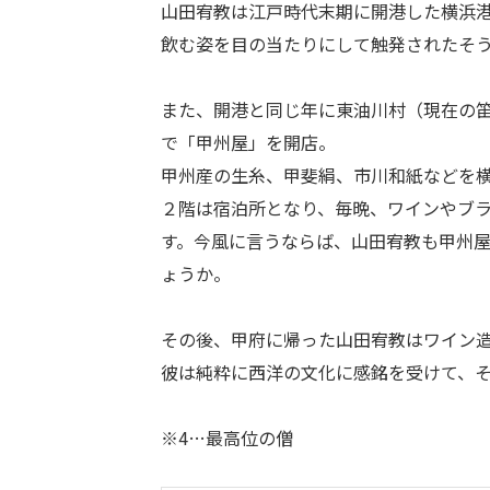
山田宥教は江戸時代末期に開港した横浜
飲む姿を目の当たりにして触発されたそ
また、開港と同じ年に東油川村（現在の
で「甲州屋」を開店。
甲州産の生糸、甲斐絹、市川和紙などを
２階は宿泊所となり、毎晩、ワインやブ
す。今風に言うならば、山田宥教も甲州
ょうか。
その後、甲府に帰った山田宥教はワイン
彼は純粋に西洋の文化に感銘を受けて、
※4…最高位の僧