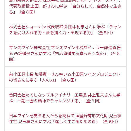
代表取締役 上田一郎さんに学ぶ 「自分らしく、自然体で生き
る」（全８回）
株式会社ショーナン 代表取締役 田中利忠さんに学ぶ「チャン
スを受け入れる力・夢を描く力・実現する力」（全５回）
マンズワイン株式会社 マンズワイン小諸ワイナリー醸造責任
者 西畑徹平さんに学ぶ「初志貫徹する真っ直ぐな心」（全８
回）
前小田原市長 加藤憲一さん率いる小田原ワインプロジェクト
の皆さんに学ぶ「人の力」（全６回）
合同会社たてしなップルワイナリー工場長 井上雅夫さんに学
ぶ「一期一会の精神でチャレンジする」（全８回）
日本ワインを支える人たちを訪ねて 国登録有形文化財 児玉家
住宅 児玉寧さんに学ぶ「逞しく生きるための術」（全６回）