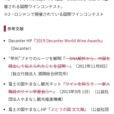
催される国際ワインコンテスト。
※2…ロンドンで開催されている国際ワインコンテスト
参考文献
Decanter HP『
2019 Decanter World Wine Awards
』
（Decanter）
“甲州”ブドウのルーツを解明『
―DNA解析から、中国を
経由して伝えられたことを証明―
』（2013年11月8日）
（独立行政法人 酒類総合研究所）
富士の国やまなし観光ネット『
ワインを知ろう ～新人
職員のワイン学習会①～
』（2015年9月 1日）（公益社
団法人やまなし観光推進機構）
富士の国やまなしHP『
ぶどうの国 文化館
』（公益社団