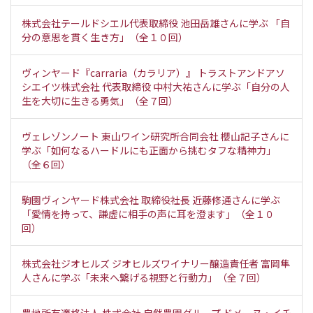
株式会社テールドシエル代表取締役 池田岳雄さんに学ぶ 「自
分の意思を貫く生き方」（全１０回）
ヴィンヤード『carraria（カラリア）』 トラストアンドアソ
シエイツ株式会社 代表取締役 中村大祐さんに学ぶ「自分の人
生を大切に生きる勇気」（全７回）
ヴェレゾンノート 東山ワイン研究所合同会社 櫻山記子さんに
学ぶ「如何なるハードルにも正面から挑むタフな精神力」
（全６回）
駒園ヴィンヤード株式会社 取締役社長 近藤修通さんに学ぶ
「愛情を持って、謙虚に相手の声に耳を澄ます」（全１０
回）
株式会社ジオヒルズ ジオヒルズワイナリー醸造責任者 富岡隼
人さんに学ぶ「未来へ繋げる視野と行動力」（全７回）
農地所有適格法人 株式会社 自然農園グループ ドメーヌ・イチ