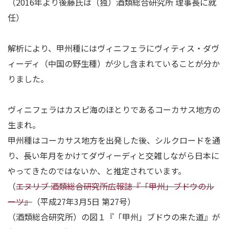
（2016年より後藤氏は（独）酒類総合研究所 理事長に就
任）
解析により、甲州種にはヴィニフェラにヴィティス・ダヴ
ィーディ（中国の野生種）が少し含まれていることが分か
りました。
ヴィニフェラはカスピ海のほとりであるコーカサス地方の
生まれ。
甲州種はコーカサス地方を出発した後、シルクロードを通
り、長い年月をかけてダヴィーディと交雑しながら日本に
やってきたのではないか、と推定されています。
（
エヌリブ 酒類総合研究所広報誌『「甲州」ブドウのル
ーツ』
（平成27年3月5日 第27号）
（酒類総合研究所）の図１『「甲州」ブドウの来た道』が