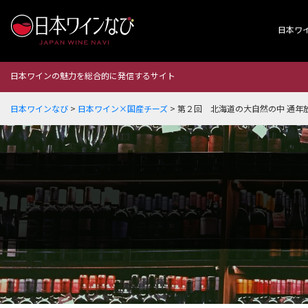
日本ワ
日本ワインの魅力を総合的に発信するサイト
日本ワインなび
>
日本ワイン×国産チーズ
>
第２回 北海道の大自然の中 通年