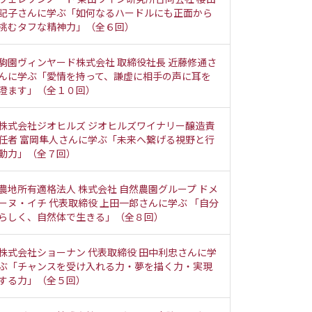
記子さんに学ぶ「如何なるハードルにも正面から
挑むタフな精神力」（全６回）
駒園ヴィンヤード株式会社 取締役社長 近藤修通さ
んに学ぶ「愛情を持って、謙虚に相手の声に耳を
澄ます」（全１０回）
株式会社ジオヒルズ ジオヒルズワイナリー醸造責
任者 富岡隼人さんに学ぶ「未来へ繋げる視野と行
動力」（全７回）
農地所有適格法人 株式会社 自然農園グループ ドメ
ーヌ・イチ 代表取締役 上田一郎さんに学ぶ 「自分
らしく、自然体で生きる」（全８回）
株式会社ショーナン 代表取締役 田中利忠さんに学
ぶ「チャンスを受け入れる力・夢を描く力・実現
する力」（全５回）