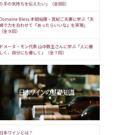
り手の気持ちを伝えたい」（全8回）
Domaine Bless 本間裕康・真紀ご夫妻に学ぶ「夫
婦で力を合わせて『あったらいいな』を実現」
（全９回）
ドメーヌ・モン代表 山中敦生さんに学ぶ「人に優
しく、自分にも優しく」（全７回）
日本ワインとは？