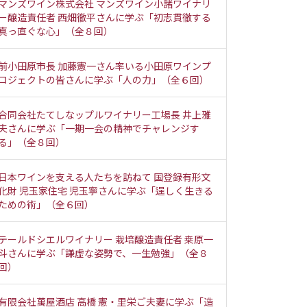
マンズワイン株式会社 マンズワイン小諸ワイナリ
ー醸造責任者 西畑徹平さんに学ぶ「初志貫徹する
真っ直ぐな心」（全８回）
前小田原市長 加藤憲一さん率いる小田原ワインプ
ロジェクトの皆さんに学ぶ「人の力」（全６回）
合同会社たてしなップルワイナリー工場長 井上雅
夫さんに学ぶ「一期一会の精神でチャレンジす
る」（全８回）
日本ワインを支える人たちを訪ねて 国登録有形文
化財 児玉家住宅 児玉寧さんに学ぶ「逞しく生きる
ための術」（全６回）
テールドシエルワイナリー 栽培醸造責任者 桒原一
斗さんに学ぶ「謙虚な姿勢で、一生勉強」（全８
回）
有限会社萬屋酒店 高橋 憲・里栄ご夫妻に学ぶ「造