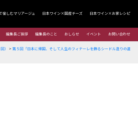
で愉しむマリアージュ
日本ワイン×国産チーズ
日本ワイン×お家レシピ
編集長ご挨拶
編集長のこと
おしらせ
イベント
お問い合わせ
８回）
>
第５回「日本に帰国、そして人生のフィナーレを飾るシードル造りの道