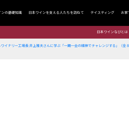
インの基礎知識
日本ワインを支える人たちを訪ねて
テイスティング
お家
日本ワインなびとは
ルワイナリー工場長 井上雅夫さんに学ぶ「一期一会の精神でチャレンジする」（全