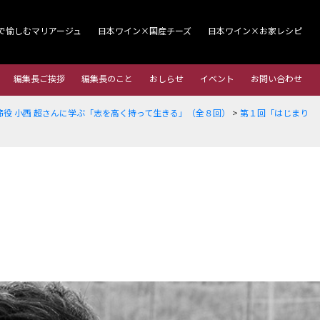
で愉しむマリアージュ
日本ワイン×国産チーズ
日本ワイン×お家レシピ
編集長ご挨拶
編集長のこと
おしらせ
イベント
お問い合わせ
役 小西 超さんに学ぶ「志を高く持って生きる」（全８回）
>
第１回「はじまり