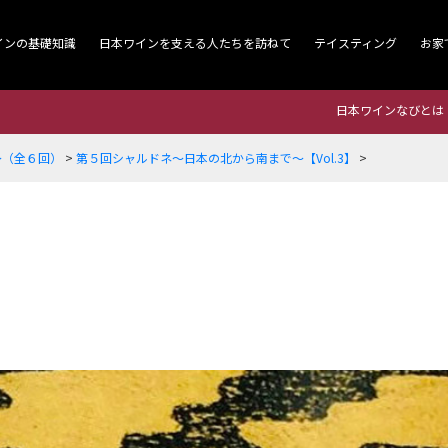
インの基礎知識
日本ワインを支える人たちを訪ねて
テイスティング
お家
日本ワインなびとは
～（全６回）
>
第５回シャルドネ～日本の北から南まで～【Vol.3】
>