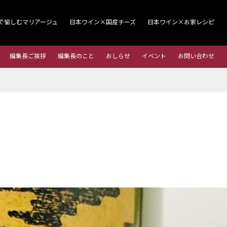
で愉しむマリアージュ
日本ワイン×国産チーズ
日本ワイン×お家レシピ
編集長ご挨拶
編集長のこと
おしらせ
イベント
お問い合わせ