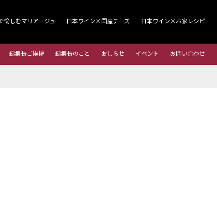
で愉しむマリアージュ
日本ワイン×国産チーズ
日本ワイン×お家レシピ
編集長ご挨拶
編集長のこと
おしらせ
イベント
お問い合わせ