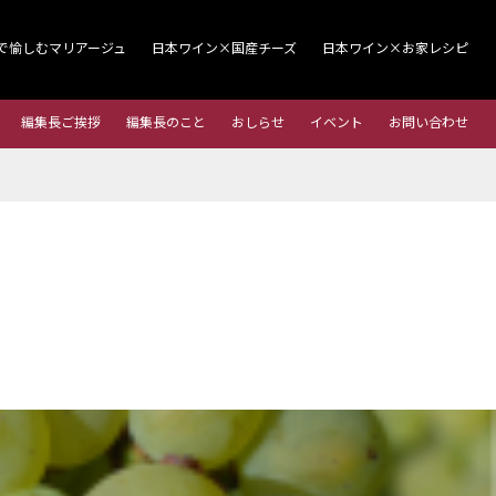
で愉しむマリアージュ
日本ワイン×国産チーズ
日本ワイン×お家レシピ
編集長ご挨拶
編集長のこと
おしらせ
イベント
お問い合わせ