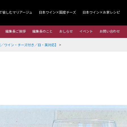
で愉しむマリアージュ
日本ワイン×国産チーズ
日本ワイン×お家レシピ
編集長ご挨拶
編集長のこと
おしらせ
イベント
お問い合わせ
信／ワイン・チーズ付き／日・英対応】
>