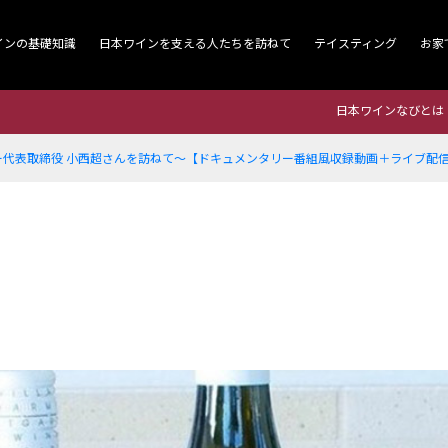
インの基礎知識
日本ワインを支える人たちを訪ねて
テイスティング
お家
日本ワインなびとは
ー代表取締役 小西超さんを訪ねて～【ドキュメンタリー番組風収録動画＋ライブ配