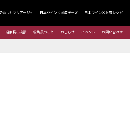
で愉しむマリアージュ
日本ワイン×国産チーズ
日本ワイン×お家レシピ
編集長ご挨拶
編集長のこと
おしらせ
イベント
お問い合わせ