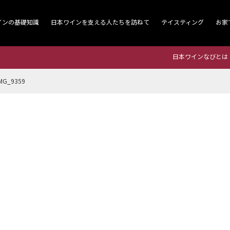
インの基礎知識
日本ワインを支える人たちを訪ねて
テイスティング
お家
日本ワインなびとは
MG_9359