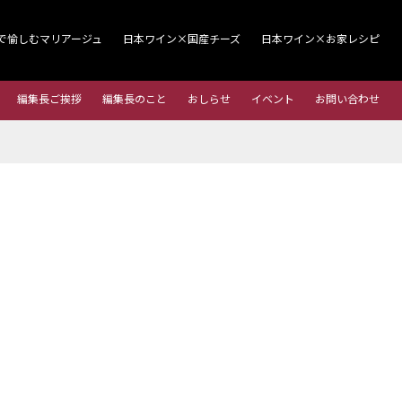
で愉しむマリアージュ
日本ワイン×国産チーズ
日本ワイン×お家レシピ
編集長ご挨拶
編集長のこと
おしらせ
イベント
お問い合わせ