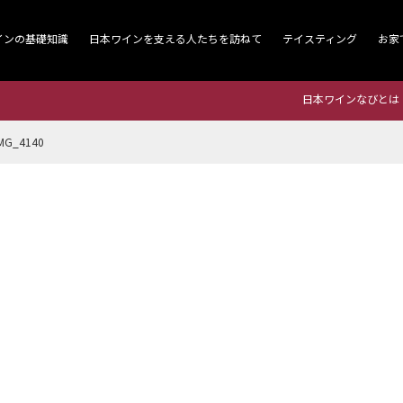
インの基礎知識
日本ワインを支える人たちを訪ねて
テイスティング
お家
日本ワインなびとは
MG_4140