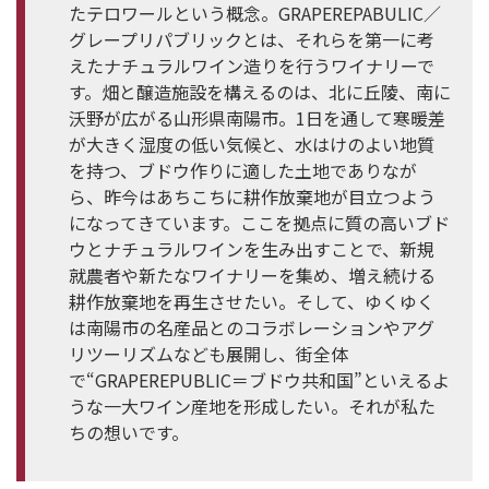
たテロワールという概念。GRAPEREPABULIC／
グレープリパブリックとは、それらを第一に考
えたナチュラルワイン造りを行うワイナリーで
す。畑と醸造施設を構えるのは、北に丘陵、南に
沃野が広がる山形県南陽市。1日を通して寒暖差
が大きく湿度の低い気候と、水はけのよい地質
を持つ、ブドウ作りに適した土地でありなが
ら、昨今はあちこちに耕作放棄地が目立つよう
になってきています。ここを拠点に質の高いブド
ウとナチュラルワインを生み出すことで、新規
就農者や新たなワイナリーを集め、増え続ける
耕作放棄地を再生させたい。そして、ゆくゆく
は南陽市の名産品とのコラボレーションやアグ
リツーリズムなども展開し、街全体
で“GRAPEREPUBLIC＝ブドウ共和国”といえるよ
うな一大ワイン産地を形成したい。それが私た
ちの想いです。