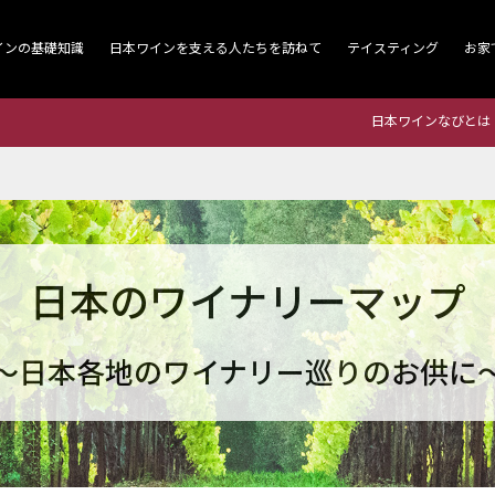
インの基礎知識
日本ワインを支える人たちを訪ねて
テイスティング
お家
日本ワインなびとは
日本のワイナリーマップ
～日本各地のワイナリー巡りのお供に