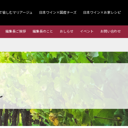
で愉しむマリアージュ
日本ワイン×国産チーズ
日本ワイン×お家レシピ
編集長ご挨拶
編集長のこと
おしらせ
イベント
お問い合わせ
～