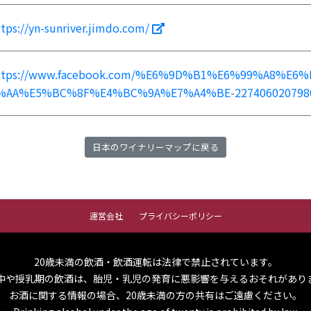
ttps://yn-sunriver.jimdo.com/
ttps://www.facebook.com/%E6%9D%B1%E6%99%A8%E
%AA%E5%BC%8F%E4%BC%9A%E7%A4%BE-227406020798
日本のワイナリーマップに戻る
運営会社
プライバシーポリシー
20歳未満の飲酒・飲酒運転は法律で禁止されています。
中や授乳期の飲酒は、胎児・乳児の発育に悪影響を与えるおそれがあり
お酒に関する情報の場合、20歳未満の方の共有はご遠慮ください。