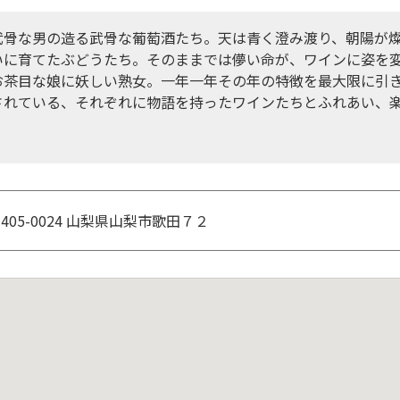
武骨な男の造る武骨な葡萄酒たち。天は青く澄み渡り、朝陽が
いに育てたぶどうたち。そのままでは儚い命が、ワインに姿を
お茶目な娘に妖しい熟女。一年一年その年の特徴を最大限に引
されている、それぞれに物語を持ったワインたちとふれあい、
405-0024 山梨県山梨市歌田７２