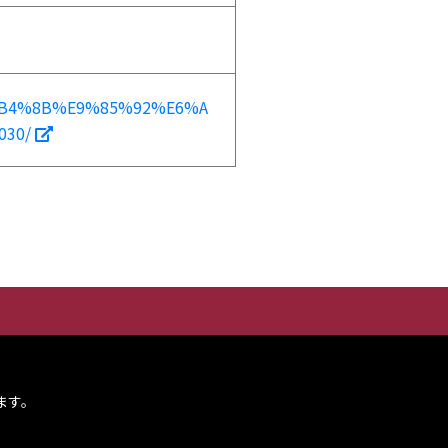
6%B4%8B%E9%85%92%E6%A
030/
ます。