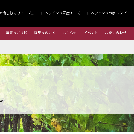
で愉しむマリアージュ
日本ワイン×国産チーズ
日本ワイン×お家レシピ
編集長ご挨拶
編集長のこと
おしらせ
イベント
お問い合わせ
～