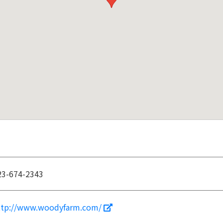
23-674-2343
ttp://www.woodyfarm.com/