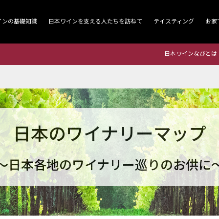
インの基礎知識
日本ワインを支える人たちを訪ねて
テイスティング
お家
日本ワインなびとは
日本のワイナリーマップ
～日本各地のワイナリー巡りのお供に