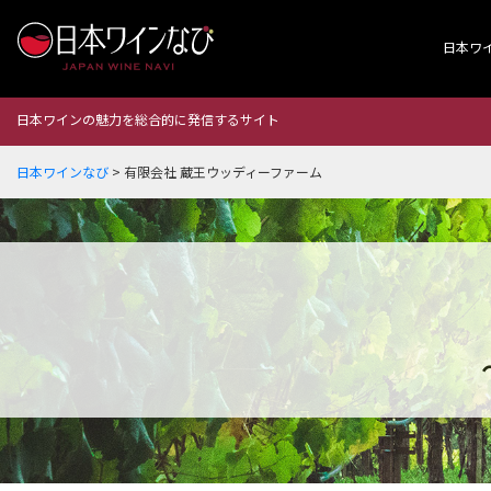
日本ワ
日本ワインの魅力を総合的に発信するサイト
日本ワインなび
>
有限会社 蔵王ウッディーファーム