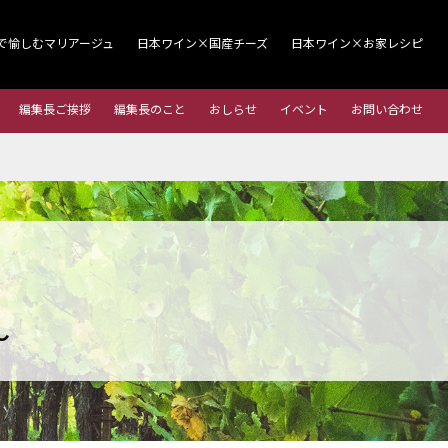
で愉しむマリアージュ
日本ワイン×国産チーズ
日本ワイン×お家レシピ
編集長ご挨拶
編集長のこと
おしらせ
イベント
お問い合わせ
～