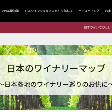
インの基礎知識
日本ワインを支える人たちを訪ねて
テイスティング
お家
日本ワインなびとは
日本のワイナリーマップ
～日本各地のワイナリー巡りのお供に