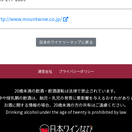
ttp://www.mountwine.co.jp/
日本のワイナリーマップに戻る
運営会社
プライバシーポリシー
20歳未満の飲酒・飲酒運転は法律で禁止されています。
中や授乳期の飲酒は、胎児・乳児の発育に悪影響を与えるおそれがあり
お酒に関する情報の場合、20歳未満の方の共有はご遠慮ください。
Drinking alcohol under the age of twenty is prohibited by law.