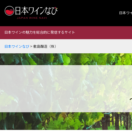
日本ワ
日本ワインの魅力を総合的に発信するサイト
日本ワインなび
>
敷島醸造（株）