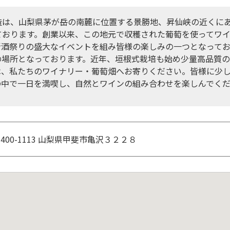
は、山梨県茅が岳の南麓に位置する景勝地、昇仙峡の近くにあ
ております。創業以来、この地元で収穫された葡萄を使ってワ
新酒祭りの盛大なイベントを組み皆様の楽しみの一つとなって
の場所となっております。近年、垣根式栽培も始め少量高品質
は、私たちのワイナリー・葡萄畑へお寄りください。皆様に少
の中で一日を満喫し、自然とワインの組み合わせを楽しんでく
400-1113 山梨県甲斐市亀沢３２２８