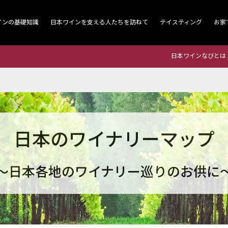
インの基礎知識
日本ワインを支える人たちを訪ねて
テイスティング
お家
日本ワインなびとは
日本のワイナリーマップ
～日本各地のワイナリー巡りのお供に