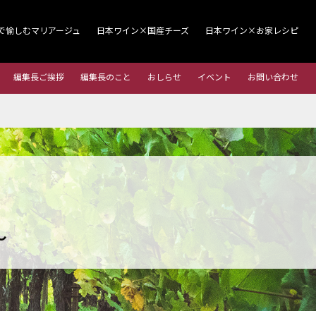
で愉しむマリアージュ
日本ワイン×国産チーズ
日本ワイン×お家レシピ
編集長ご挨拶
編集長のこと
おしらせ
イベント
お問い合わせ
～