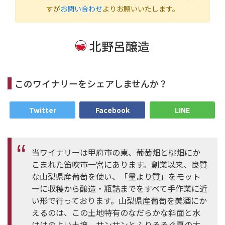
すが
お問い合わせ
よりお願いいたします。
北野呂醸造
このワイナリーをシェアしませんか？
Twitter
Facebook
LINE
当ワイナリーは甲府市の東、葡萄畑と桃畑にか
こまれた笛吹市一宮にあります。創業以来、良質
な山梨県産葡萄を使い、「量より質」をモット
ーに収穫から醸造・瓶詰までをすべて手作業に近
い形で行っております。山梨県産葡萄を美酒にか
えるのは、この土地特有のなだらかな斜面と水
はけのよい土壌、サンサンとふりそそぐ夏の太