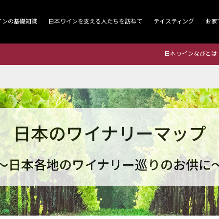
インの基礎知識
日本ワインを支える人たちを訪ねて
テイスティング
お家
日本ワインなびとは
日本のワイナリーマップ
～日本各地のワイナリー巡りのお供に