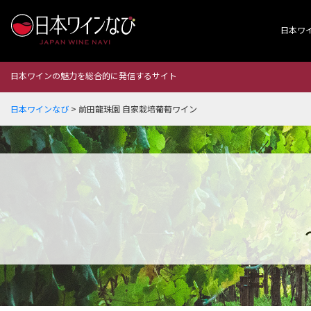
日本ワ
日本ワインの魅力を総合的に発信するサイト
日本ワインなび
>
前田龍珠園 自家栽培葡萄ワイン