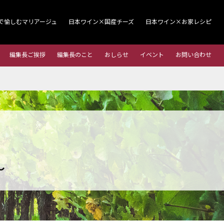
で愉しむマリアージュ
日本ワイン×国産チーズ
日本ワイン×お家レシピ
編集長ご挨拶
編集長のこと
おしらせ
イベント
お問い合わせ
～