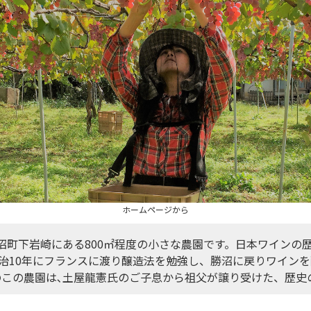
ホームページから
沼町下岩崎にある800㎡程度の小さな農園です。日本ワインの
治10年にフランスに渡り醸造法を勉強し、勝沼に戻りワイン
のこの農園は､土屋龍憲氏のご子息から祖父が譲り受けた、歴史