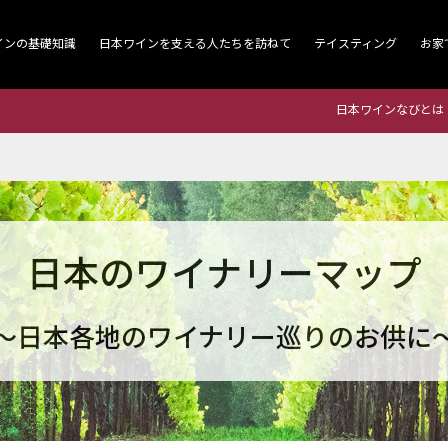
インの基礎知識
日本ワインを支える人たちを訪ねて
テイスティング
お家
日本ワインなびとは
日本のワイナリーマップ
～日本各地のワイナリー巡りのお供に