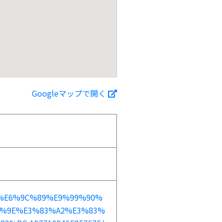
Googleマップで開く
yard/%E6%9C%89%E9%99%90%
3%9E%E3%83%A2%E3%83%