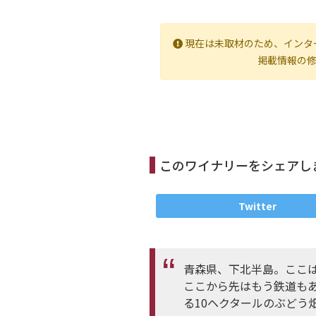
現在は未取材のため、インタ
掲載情報の
このワイナリーをシェアし
Twitter
青森県、下北半島。ここ
ここから先はもう鉄道も
る10ヘクタールのぶどう