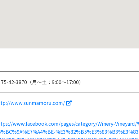
175-42-3870（月〜土：9:00〜17:00）
ttp://www.sunmamoru.com/
ttps://www.facebook.com/pages/category/Winery-Vine
4%BC%9A%E7%A4%BE-%E3%82%B5%E3%83%B3%E3%8