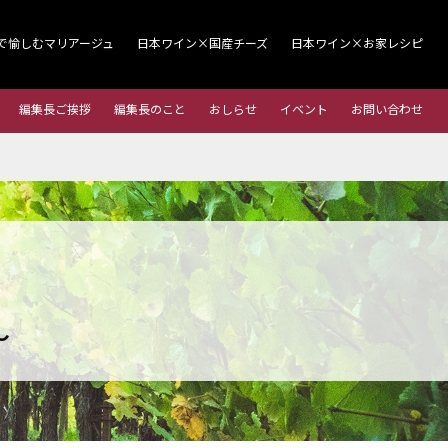
で愉しむマリアージュ
日本ワイン×国産チーズ
日本ワイン×お家レシピ
編集長ご挨拶
編集長のこと
おしらせ
イベント
お問い合わせ
～